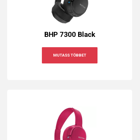
BHP 7300 Black
MUTASS TÖBBET