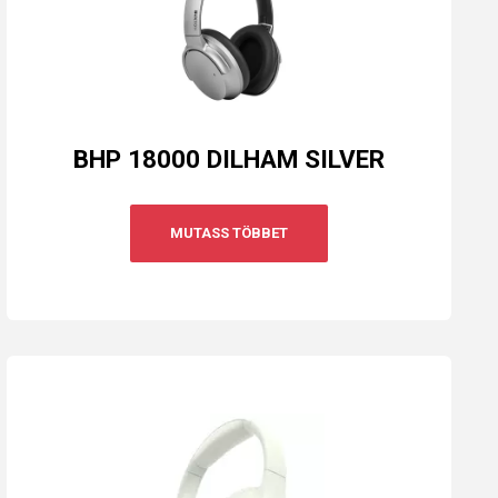
BHP 18000 DILHAM SILVER
MUTASS TÖBBET