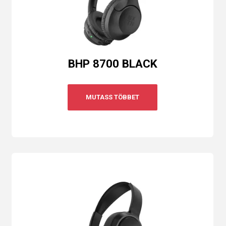
BHP 8700 BLACK
MUTASS TÖBBET