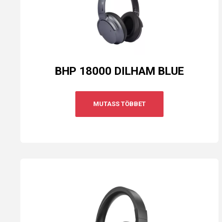
BHP 18000 DILHAM BLUE
MUTASS TÖBBET